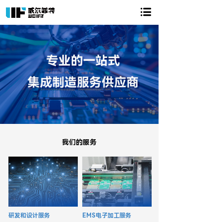
我们的服务
研发和设计服务
EMS电子加工服务